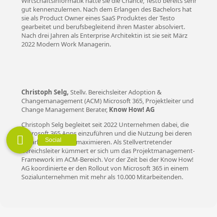
Wirtschaftsinformatik hatte sie die Chance, Testo bereits sehr
gut kennenzulernen. Nach dem Erlangen des Bachelors hat
sie als Product Owner eines SaaS Produktes der Testo
gearbeitet und berufsbegleitend ihren Master absolviert.
Nach drei Jahren als Enterprise Architektin ist sie seit März
2022 Modern Work Managerin.
Christoph Selg,
Stellv. Bereichsleiter Adoption &
Changemanagement (ACM) Microsoft 365, Projektleiter und
Change Management Berater,
Know How! AG
Christoph Selg begleitet seit 2022 Unternehmen dabei, die
Microsoft 365 Apps einzuführen und die Nutzung bei deren
Mitarbeitenden zu maximieren. Als Stellvertretender
Bereichsleiter kümmert er sich um das Projektmanagement-
Framework im ACM-Bereich. Vor der Zeit bei der Know How!
AG koordinierte er den Rollout von Microsoft 365 in einem
Sozialunternehmen mit mehr als 10.000 Mitarbeitenden.